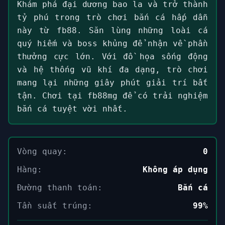
Khám phá đại dương bao la và trở thành
tỷ phú trong trò chơi bắn cá hấp dẫn
này từ fb88. Săn lùng những loài cá
quý hiếm và boss khủng để nhận về phần
thưởng cực lớn. Với đồ họa sống động
và hệ thống vũ khí đa dạng, trò chơi
mang lại những giây phút giải trí bất
tận. Chơi tại fb88mg để có trải nghiệm
bắn cá tuyệt vời nhất.
Vòng quay:
0
Hàng:
Không áp dụng
Đường thanh toán:
Bắn cá
Tần suất trúng:
99%