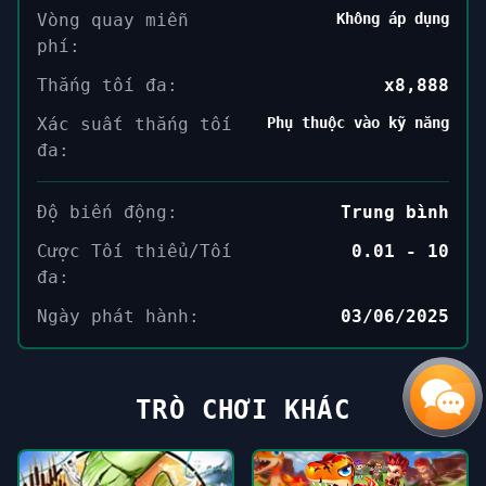
Vòng quay miễn
Không áp dụng
phí:
Thắng tối đa:
x8,888
Xác suất thắng tối
Phụ thuộc vào kỹ năng
đa:
Độ biến động:
Trung bình
Cược Tối thiểu/Tối
0.01 - 10
đa:
Ngày phát hành:
03/06/2025
TRÒ CHƠI KHÁC