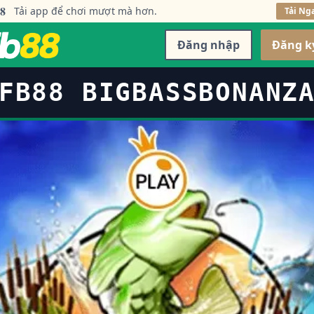
88
Tải app để chơi mượt mà hơn.
Tải Ng
Đăng nhập
Đăng k
FB88 BIGBASSBONANZ