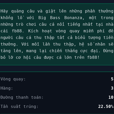
Hãy quăng câu và giật lên những phần thưởng
khổng lồ với Big Bass Bonanza, một trong
những trò chơi câu cá nổi tiếng nhất tại nhà
cái fb88. Kích hoạt vòng quay miễn phí để
người câu cá thu thập tất cả biểu tượng tiền
thưởng. Với mỗi lần thu thập, hệ số nhân sẽ
tăng lên, mang lại chiến thắng cực đại. Đừng
bỏ lỡ cơ hội câu được cá lớn trên fb88!
Vòng quay:
5
Hàng:
3
Đường thanh toán:
10
Tần suất trúng:
22.50%