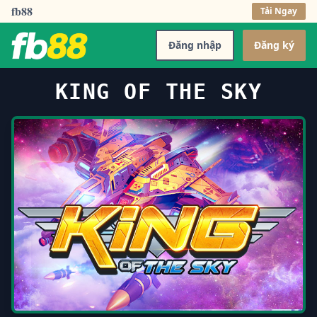
fb88
Tải Ngay
Đăng nhập
Đăng ký
KING OF THE SKY