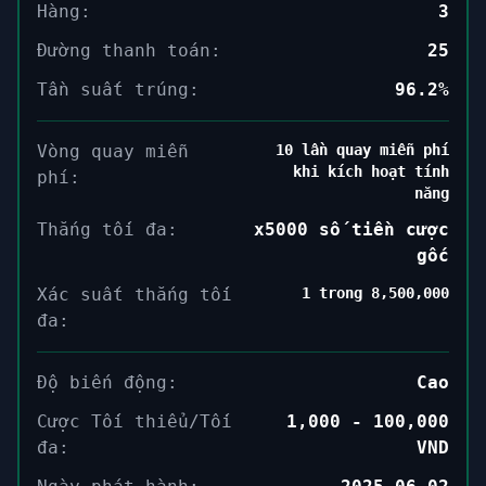
Hàng:
3
Đường thanh toán:
25
Tần suất trúng:
96.2%
Vòng quay miễn
10 lần quay miễn phí
khi kích hoạt tính
phí:
năng
Thắng tối đa:
x5000 số tiền cược
gốc
Xác suất thắng tối
1 trong 8,500,000
đa:
Độ biến động:
Cao
Cược Tối thiểu/Tối
1,000 - 100,000
đa:
VND